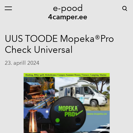
e-pood
lisati ostukorvi.
Vaata ostukorvi
4camper.ee
UUS TOODE Mopeka®Pro
Check Universal
23. aprill 2024