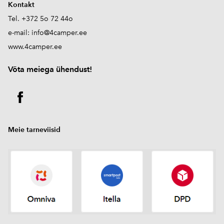
Kontakt
Tel. +372 5o 72 44o
e-mail:
info@4camper.ee
www.4camper.ee
V
õta meiega ühendust!
Meie tarneviisid