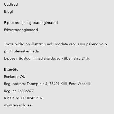
Uudised
Blogi
E-poe ostu-ja-tagastustingimused
Privaatsustingimused
Toote pildid on illustratiivsed. Toodete värvus või pakend võib
pildil olevast erineda.
E-poes näidatud hinnad sisaldavad käibemaksu 24%.
Ettevõte
Reniardo OÜ
Reg, aadress: Toompihla 4, 75401 Kiili, Eesti Vabariik
Reg. nr. 16336877
KMKR nr. EE102421516
www.reniardo.ee