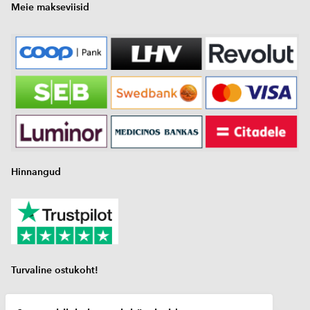
Meie makseviisid
Hinnangud
Turvaline ostukoht!
gaasiballooni tasemeandur