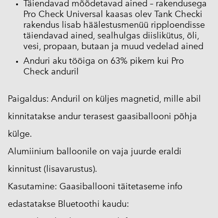
Täiendavad mõõdetavad ained – rakendusega
Pro Check Universal kaasas olev Tank Checki
rakendus lisab häälestusmenüü ripploendisse
täiendavad
ained, sealhulgas diislikütus, õli,
vesi, propaan, butaan ja muud vedelad ained
Anduri aku tööiga on 63% pikem kui Pro
Check anduril
Paigaldus: Anduril on küljes magnetid, mille abil
kinnitatakse andur terasest gaasiballooni põhja
külge.
Alumiinium balloonile on vaja juurde eraldi
kinnitust (
lisavarustus
).
Kasutamine: Gaasiballooni täitetaseme info
edastatakse Bluetoothi kaudu: