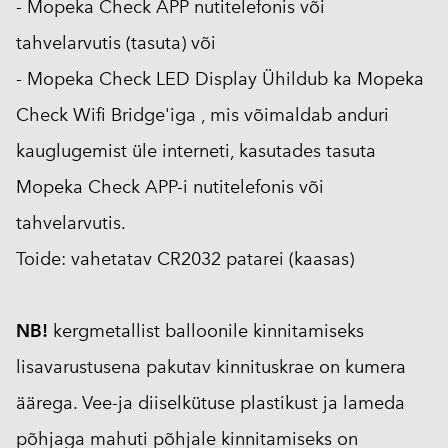
- Mopeka Check APP nutitelefonis või
tahvelarvutis (tasuta) või
- Mopeka Check LED Display Ühildub ka Mopeka
Check Wifi Bridge'iga , mis
võimaldab anduri
kauglugemist üle interneti, kasutades tasuta
Mopeka Check APP-i nutitelefonis või
tahvelarvutis.
Toide: vahetatav CR2032 patarei (kaasas)
NB!
kergmetallist balloonile kinnitamiseks
lisavarustusena pakutav kinnituskrae on kumera
äärega. Vee-ja diiselkütuse plastikust ja lameda
põhjaga mahuti põhjale kinnitamiseks on