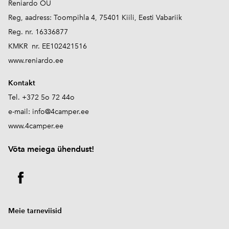
Reniardo OÜ
Reg, aadress: Toompihla 4, 75401 Kiili, Eesti Vabariik
Reg. nr. 16336877
KMKR nr. EE102421516
www.reniardo.ee
Kontakt
Tel. +372 5o 72 44o
e-mail:
info@4camper.ee
www.4camper.ee
V
õta meiega ühendust!
Meie tarneviisid