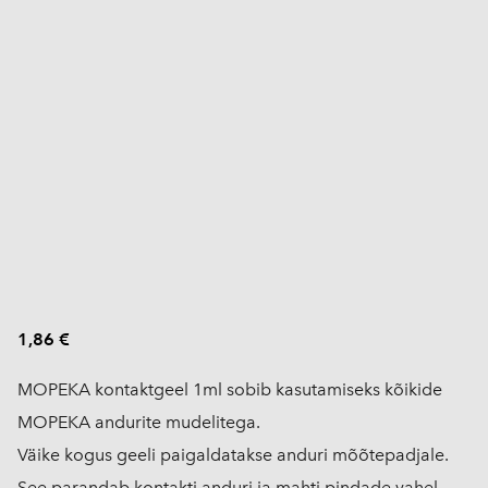
1,86 €
MOPEKA kontaktgeel 1ml sobib kasutamiseks kõikide
MOPEKA andurite mudelitega.
Väike kogus geeli paigaldatakse anduri mõõtepadjale.
See parandab kontakti anduri ja mahti pindade vahel.