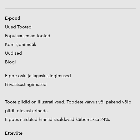
E-pood
Uued Tooted
Populaarsemad tooted
Komisjonimüük
Uudised
Blogi
E-poe ostu-ja-tagastustingimused
Privaatsustingimused
Toote pildid on illustratiivsed. Toodete värvus või pakend võib
pildil olevast erineda.
E-poes näidatud hinnad sisaldavad käibemaksu 24%.
Ettevõte