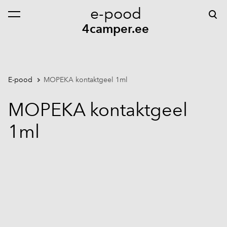
e-pood
lisati ostukorvi.
Vaata ostukorvi
4camper.ee
E-pood
MOPEKA kontaktgeel 1ml
MOPEKA kontaktgeel
1ml
1 / 3