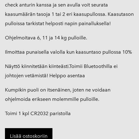
check anturin kanssa ja sen avulla voit seurata
kaasumäärän tasoja 1 tai 2 eri kaasupullossa. Kaasutason
pulloissa tarkistat helposti napin painalluksella!
Ohjelmoitava 6, 11 ja 14 kg pulloille.
Ilmoittaa punaisella valolla kun kaasuntaso pullossa 10%
Näyttö kiinnitetään kiinteästi.Toimii Bluetoothilla ei
johtojen vetämistä! Helppo asentaa
Kumpikin puoli on itsenäinen, joten ne voidaan
ohjelmoida erikseen molemmille pulloille.
Toimi 1 kpl CR2032 paristolla
Lisää ostoskoriin