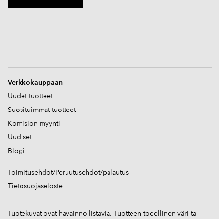
V
erkkokauppaan
Uudet tuotteet
Suosituimmat tuotteet
Komision myynti
Uudiset
Blogi
Toimitusehdot/Peruutusehdot/palautus
Tietosuojaseloste
Tuotekuvat ovat havainnollistavia. Tuotteen todellinen väri tai