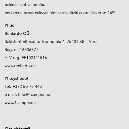
pakkaus voi vaihdella.
Verkkokaupassa näkyvät hinnat sisältävät arvonlisäveron 24%.
Yhtiö
Reniardo OÜ
Rekisteröintiosoite: Toompihla 4, 75401 Kiili, Viro
Reg. nr. 16336877
ALV reg. EE102421516
www.reniardo.ee
Yhteystiedot
Tel. +372 5o 72 44o
e-mail:
info@4camper.ee
www.4camper.ee
Ota yhteyttä