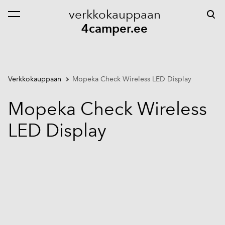
verkkokauppaan
on lisätty ostoskoriin.
Katso ostoskoria
4camper.ee
Verkkokauppaan
Mopeka Check Wireless LED Display
Mopeka Check Wireless
LED Display