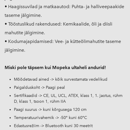
• Haagissuvilad ja matkaautod: Puhta- ja halliveepaakide
taseme jälgimine.
• Tööstuslikud rakendused: Kemikaalide, õli ja diisli
mahutite jälgimine.
• Kodumajapidamised: Vee- ja kütteõlimahutite taseme
jälgimine.
Miski pole täpsem kui Mopeka ultaheli andurid!
Mõõdetavad ained -> kõik survestamata vedelikud
Paigalduskoht -> Paagi peal
Sertifikaadid -> CE, UL, UCL, ATEX, klass 1, 1. jaotus, rühm
D, klass 1, tsoon 1, rühm IIA
Paagi suurus -> kuni kõrgusega 120 cm
Temperatuurivahemik -> -50° kuni 60°C
Edastusrežiim -> Bluetooth kuni 30 meetrit