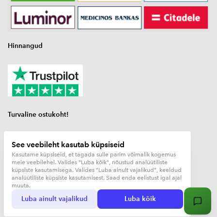
Hinnangud
Turvaline ostukoht!
gaasiballooni tasemeandur
See veebileht kasutab küpsiseid
gaasiballooni andur
Kasutame küpsiseid, et tagada sulle parim võimalik kogemus
meie veebilehel. Valides "Luba kõik", nõustud analüütiliste
matkaauto lisavarustus
küpsiste kasutamisega. Valides "Luba ainult vajalikud", keeldud
analüütiliste küpsiste kasutamisest. Saad enda eelistust igal ajal
muuta.
© Copyright 2026 Reniardo OÜ. All Rights Reserved.
Luba ainult vajalikud
Luba kõik