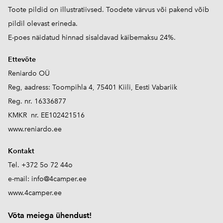
Toote pildid on illustratiivsed. Toodete värvus või pakend võib
pildil olevast erineda.
E-poes näidatud hinnad sisaldavad käibemaksu 24%.
Ettevõte
Reniardo OÜ
Reg, aadress: Toompihla 4, 75401 Kiili, Eesti Vabariik
Reg. nr. 16336877
KMKR nr. EE102421516
www.reniardo.ee
Kontakt
Tel. +372 5o 72 44o
e-mail:
info@4camper.ee
www.4camper.ee
V
õta meiega ühendust!