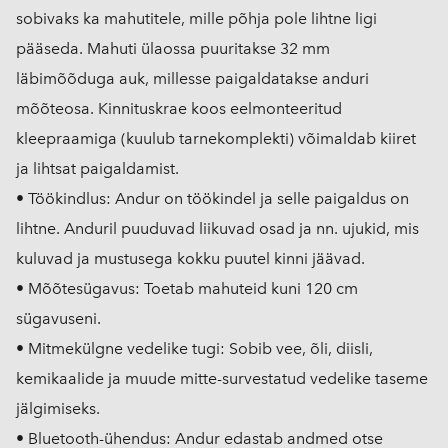
sobivaks ka mahutitele, mille põhja pole lihtne ligi
pääseda. Mahuti ülaossa puuritakse 32 mm
läbimõõduga auk, millesse paigaldatakse anduri
mõõteosa. Kinnituskrae koos eelmonteeritud
kleepraamiga (kuulub tarnekomplekti) võimaldab kiiret
ja lihtsat paigaldamist.
• Töökindlus: Andur on töökindel ja selle paigaldus on
lihtne. Anduril puuduvad liikuvad osad ja nn. ujukid, mis
kuluvad ja mustusega kokku puutel kinni jäävad.
• Mõõtesügavus: Toetab mahuteid kuni 120 cm
sügavuseni.
• Mitmekülgne vedelike tugi: Sobib vee, õli, diisli,
kemikaalide ja muude mitte-survestatud vedelike taseme
jälgimiseks.
• Bluetooth-ühendus: Andur edastab andmed otse