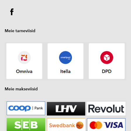
Meie tarneviisid
Meie makseviisid