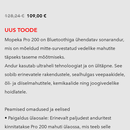
128,24 €
109,00 €
UUS TOODE
Mopeka Pro 200 on Bluetoothiga ühendatav
sonarandur,
mis on mõeldud mitte-survestatud vedelike mahutite
täpseks taseme mõõtmiseks.
Andur kasutab ultraheli tehnoloogiat ja on ülitäpne. See
sobib erinevatele rakendustele, sealhulgas veepaakidele,
õli- ja diiselmahutitele, kemikaalide ning joogivedelike
hoidlatele.
Peamised omadused ja eelised
• Paigaldus ülaosale: Erinevalt paljudest anduritest
kinnitatakse Pro 200 mahuti ülaossa, mis teeb selle