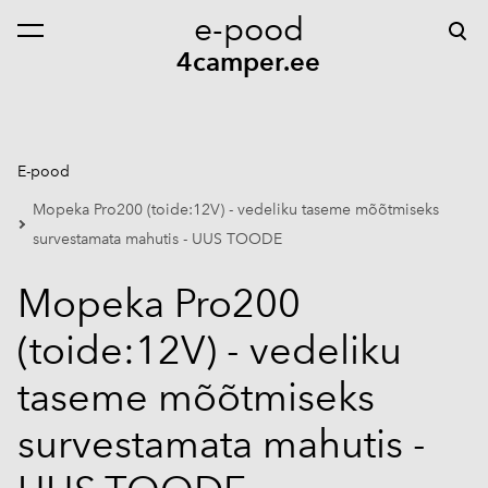
e-pood
lisati ostukorvi.
Vaata ostukorvi
4camper.ee
E-pood
Mopeka Pro200 (toide:12V) - vedeliku taseme mõõtmiseks
survestamata mahutis - UUS TOODE
Mopeka Pro200
(toide:12V) - vedeliku
taseme mõõtmiseks
survestamata mahutis -