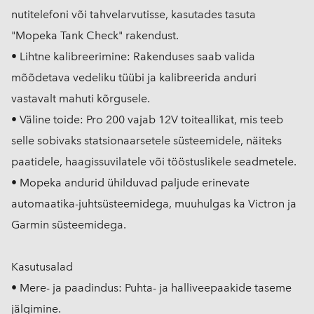
nutitelefoni või tahvelarvutisse, kasutades tasuta
"Mopeka Tank Check" rakendust.
• Lihtne kalibreerimine: Rakenduses saab valida
mõõdetava vedeliku tüübi ja kalibreerida anduri
vastavalt mahuti kõrgusele.
• Väline toide: Pro 200 vajab 12V toiteallikat, mis teeb
selle sobivaks statsionaarsetele süsteemidele, näiteks
paatidele, haagissuvilatele või tööstuslikele seadmetele.
• Mopeka andurid ühilduvad paljude erinevate
automaatika-juhtsüsteemidega, muuhulgas ka Victron ja
Garmin süsteemidega.
Kasutusalad
• Mere- ja paadindus: Puhta- ja halliveepaakide taseme
jälgimine.