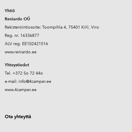
Yhtiö
Reniardo OÜ
Rekisteröintiosoite: Toompihla 4, 75401 Kiili, Viro
Reg. nr. 16336877
ALV reg. EE102421516
www.reniardo.ee
Yhteystiedot
Tel. +372 5o 72 44o
e-mail:
info@4camper.ee
www.4camper.ee
Ota yhteyttä