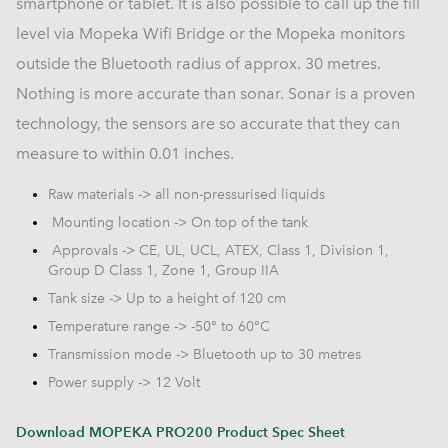
smartphone or tablet. It is also possible to call up the fill
level via Mopeka Wifi Bridge or the Mopeka monitors
outside the Bluetooth radius of approx. 30 metres.
Nothing is more accurate than sonar. Sonar is a proven
technology, the sensors are so accurate that they can
measure to within 0.01 inches.
Raw materials -> all non-pressurised liquids
Mounting location -> On top of the tank
Approvals -> CE, UL, UCL, ATEX, Class 1, Division 1,
Group D Class 1, Zone 1, Group IIA
Tank size -> Up to a height of 120 cm
Temperature range -> -50° to 60°C
Transmission mode -> Bluetooth up to 30 metres
Power supply -> 12 Volt
Download MOPEKA PRO200 Product Spec Sheet