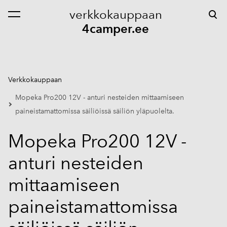
verkkokauppaan
on lisätty ostoskoriin.
Katso ostoskoria
4camper.ee
Verkkokauppaan
Mopeka Pro200 12V - anturi nesteiden mittaamiseen
paineistamattomissa säiliöissä säiliön yläpuolelta.
Mopeka Pro200 12V -
anturi nesteiden
mittaamiseen
paineistamattomissa