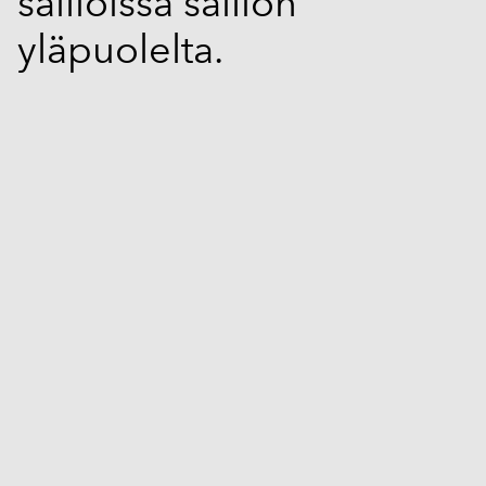
säiliöissä säiliön
yläpuolelta.
1 / 7