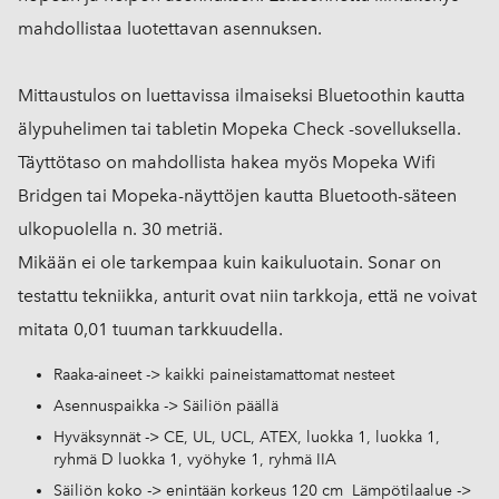
mahdollistaa luotettavan asennuksen.
Mittaustulos on luettavissa ilmaiseksi Bluetoothin kautta
älypuhelimen tai tabletin Mopeka Check -sovelluksella.
Täyttötaso on mahdollista hakea myös Mopeka Wifi
Bridgen tai Mopeka-näyttöjen kautta Bluetooth-säteen
ulkopuolella n. 30 metriä.
Mikään ei ole tarkempaa kuin kaikuluotain. Sonar on
testattu tekniikka, anturit ovat niin tarkkoja, että ne voivat
mitata 0,01 tuuman tarkkuudella.
Raaka-aineet -> kaikki paineistamattomat nesteet
Asennuspaikka -> Säiliön päällä
Hyväksynnät -> CE, UL, UCL, ATEX, luokka 1, luokka 1,
ryhmä D luokka 1, vyöhyke 1, ryhmä IIA
Säiliön koko -> enintään korkeus 120 cm Lämpötilaalue ->