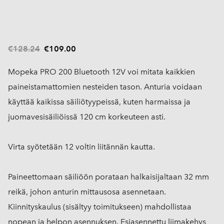
€128.24
€109.00
Mopeka PRO 200 Bluetooth 12V voi mitata kaikkien
paineistamattomien nesteiden tason. Anturia voidaan
käyttää kaikissa säiliötyypeissä, kuten harmaissa ja
juomavesisäiliöissä 120 cm korkeuteen asti.
Virta syötetään 12 voltin liitännän kautta.
Paineettomaan säiliöön porataan halkaisijaltaan 32 mm
reikä, johon anturin mittausosa asennetaan.
Kiinnityskaulus (sisältyy toimitukseen) mahdollistaa
nopean ja helpon asennuksen. Esiasennettu liimakehys